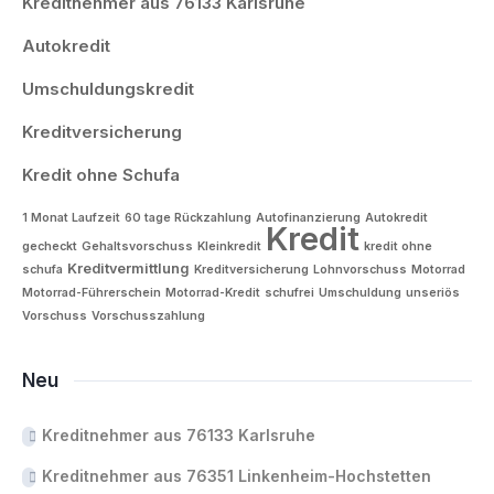
Kreditnehmer aus 76133 Karlsruhe
Autokredit
Umschuldungskredit
Kreditversicherung
Kredit ohne Schufa
1 Monat Laufzeit
60 tage Rückzahlung
Autofinanzierung
Autokredit
Kredit
gecheckt
Gehaltsvorschuss
Kleinkredit
kredit ohne
Kreditvermittlung
schufa
Kreditversicherung
Lohnvorschuss
Motorrad
Motorrad-Führerschein
Motorrad-Kredit
schufrei
Umschuldung
unseriös
Vorschuss
Vorschusszahlung
Neu
Kreditnehmer aus 76133 Karlsruhe
Kreditnehmer aus 76351 Linkenheim-Hochstetten