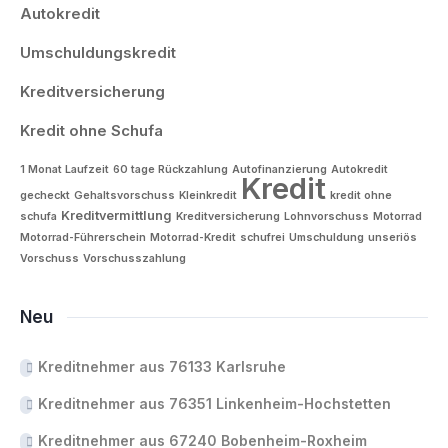
Autokredit
Umschuldungskredit
Kreditversicherung
Kredit ohne Schufa
1 Monat Laufzeit
60 tage Rückzahlung
Autofinanzierung
Autokredit
Kredit
gecheckt
Gehaltsvorschuss
Kleinkredit
kredit ohne
Kreditvermittlung
schufa
Kreditversicherung
Lohnvorschuss
Motorrad
Motorrad-Führerschein
Motorrad-Kredit
schufrei
Umschuldung
unseriös
Vorschuss
Vorschusszahlung
Neu
Kreditnehmer aus 76133 Karlsruhe
Kreditnehmer aus 76351 Linkenheim-Hochstetten
Kreditnehmer aus 67240 Bobenheim-Roxheim