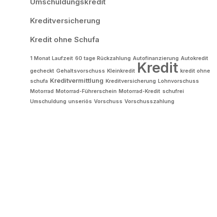
Umschuldungskredit
Kreditversicherung
Kredit ohne Schufa
1 Monat Laufzeit
60 tage Rückzahlung
Autofinanzierung
Autokredit
Kredit
gecheckt
Gehaltsvorschuss
Kleinkredit
kredit ohne
Kreditvermittlung
schufa
Kreditversicherung
Lohnvorschuss
Motorrad
Motorrad-Führerschein
Motorrad-Kredit
schufrei
Umschuldung
unseriös
Vorschuss
Vorschusszahlung