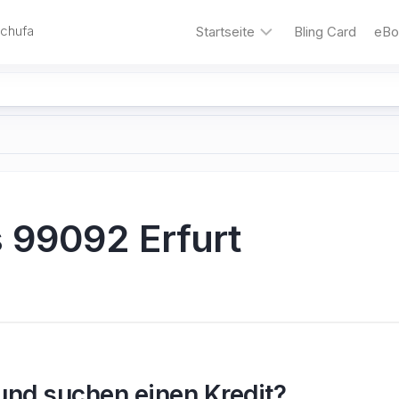
Schufa
Startseite
Bling Card
eBo
Bling
&#8211;
die
Kreditkarte
für
Familien
Autokredit
 99092 Erfurt
Umschuldungskredit
Motorrad-
Kredit
Kredit
ohne
Schufa
 und suchen einen Kredit?