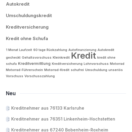
Autokredit
Umschuldungskredit
Kreditversicherung
Kredit ohne Schufa
1 Monat Laufzeit
60 tage Rückzahlung
Autofinanzierung
Autokredit
Kredit
gecheckt
Gehaltsvorschuss
Kleinkredit
kredit ohne
Kreditvermittlung
schufa
Kreditversicherung
Lohnvorschuss
Motorrad
Motorrad-Führerschein
Motorrad-Kredit
schufrei
Umschuldung
unseriös
Vorschuss
Vorschusszahlung
Neu
Kreditnehmer aus 76133 Karlsruhe
Kreditnehmer aus 76351 Linkenheim-Hochstetten
Kreditnehmer aus 67240 Bobenheim-Roxheim