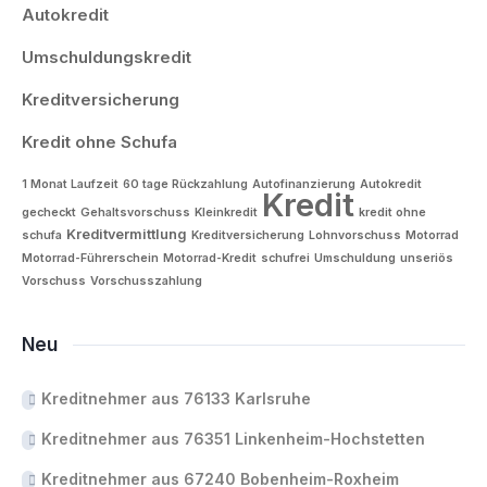
Autokredit
Umschuldungskredit
Kreditversicherung
Kredit ohne Schufa
1 Monat Laufzeit
60 tage Rückzahlung
Autofinanzierung
Autokredit
Kredit
gecheckt
Gehaltsvorschuss
Kleinkredit
kredit ohne
Kreditvermittlung
schufa
Kreditversicherung
Lohnvorschuss
Motorrad
Motorrad-Führerschein
Motorrad-Kredit
schufrei
Umschuldung
unseriös
Vorschuss
Vorschusszahlung
Neu
Kreditnehmer aus 76133 Karlsruhe
Kreditnehmer aus 76351 Linkenheim-Hochstetten
Kreditnehmer aus 67240 Bobenheim-Roxheim