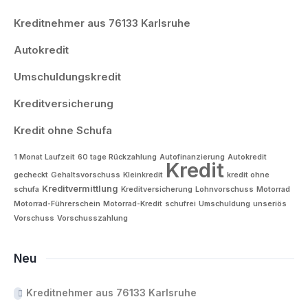
Kreditnehmer aus 76133 Karlsruhe
Autokredit
Umschuldungskredit
Kreditversicherung
Kredit ohne Schufa
1 Monat Laufzeit
60 tage Rückzahlung
Autofinanzierung
Autokredit
Kredit
gecheckt
Gehaltsvorschuss
Kleinkredit
kredit ohne
Kreditvermittlung
schufa
Kreditversicherung
Lohnvorschuss
Motorrad
Motorrad-Führerschein
Motorrad-Kredit
schufrei
Umschuldung
unseriös
Vorschuss
Vorschusszahlung
Neu
Kreditnehmer aus 76133 Karlsruhe