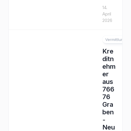
14.
April
2026
Vermittlung
Kre
ditn
ehm
er
aus
766
76
Gra
ben
-
Neu