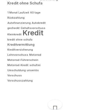
Kredit ohne Schufa
1 Monat Laufzeit
60 tage
Rückzahlung
Autofinanzierung
Autokredit
gecheckt
Gehaltsvorschuss
Kredit
Kleinkredit
kredit ohne schufa
Kreditvermittlung
Kreditversicherung
Lohnvorschuss
Motorrad
Motorrad-Führerschein
Motorrad-Kredit
schufrei
Umschuldung
unseriös
Vorschuss
Vorschusszahlung