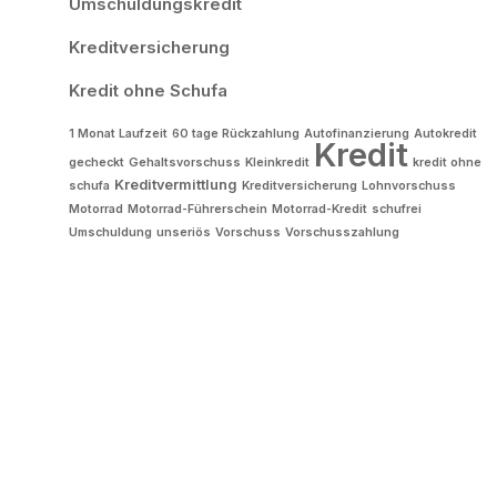
Umschuldungskredit
Kreditversicherung
Kredit ohne Schufa
1 Monat Laufzeit
60 tage Rückzahlung
Autofinanzierung
Autokredit
Kredit
gecheckt
Gehaltsvorschuss
Kleinkredit
kredit ohne
Kreditvermittlung
schufa
Kreditversicherung
Lohnvorschuss
Motorrad
Motorrad-Führerschein
Motorrad-Kredit
schufrei
Umschuldung
unseriös
Vorschuss
Vorschusszahlung