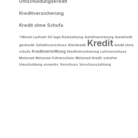
Umschuldungskredit
Kreditversicherung
Kredit ohne Schufa
1 Monat Laufzeit
60 tage Rückzahlung
Autofinanzierung
Autokredit
Kredit
gecheckt
Gehaltsvorschuss
Kleinkredit
kredit ohne
Kreditvermittlung
schufa
Kreditversicherung
Lohnvorschuss
Motorrad
Motorrad-Führerschein
Motorrad-Kredit
schufrei
Umschuldung
unseriös
Vorschuss
Vorschusszahlung