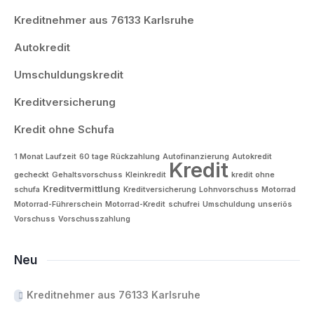
Kreditnehmer aus 76133 Karlsruhe
Autokredit
Umschuldungskredit
Kreditversicherung
Kredit ohne Schufa
1 Monat Laufzeit
60 tage Rückzahlung
Autofinanzierung
Autokredit
Kredit
gecheckt
Gehaltsvorschuss
Kleinkredit
kredit ohne
Kreditvermittlung
schufa
Kreditversicherung
Lohnvorschuss
Motorrad
Motorrad-Führerschein
Motorrad-Kredit
schufrei
Umschuldung
unseriös
Vorschuss
Vorschusszahlung
Neu
Kreditnehmer aus 76133 Karlsruhe