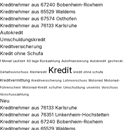
Kreditnehmer aus 67240 Bobenheim-Roxheim
Kreditnehmer aus 65529 Waldems
Kreditnehmer aus 67574 Osthofen
Kreditnehmer aus 76133 Karlsruhe
Autokredit
Umschuldungskredit
Kreditversicherung
Kredit ohne Schufa
1 Monat Laufzeit
60 tage Rückzahlung
Autofinanzierung
Autokredit
gecheckt
Kredit
Gehaltsvorschuss
Kleinkredit
kredit ohne schufa
Kreditvermittlung
Kreditversicherung
Lohnvorschuss
Motorrad
Motorrad-
Führerschein
Motorrad-Kredit
schufrei
Umschuldung
unseriös
Vorschuss
Vorschusszahlung
Neu
Kreditnehmer aus 76133 Karlsruhe
Kreditnehmer aus 76351 Linkenheim-Hochstetten
Kreditnehmer aus 67240 Bobenheim-Roxheim
Kreditnehmer aus 65529 Waldems