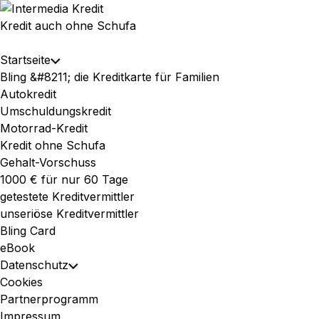
Skip
to
Kredit auch ohne Schufa
content
Expand
Startseite
Toggle
Menu
Bling &#8211; die Kreditkarte für Familien
Child
Autokredit
Menu
Umschuldungskredit
Motorrad-Kredit
Kredit ohne Schufa
Gehalt-Vorschuss
1000 € für nur 60 Tage
getestete Kreditvermittler
unseriöse Kreditvermittler
Bling Card
eBook
Datenschutz
Toggle
Cookies
Child
Partnerprogramm
Menu
Impressum