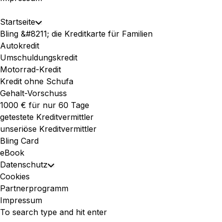
Expand
Startseite
Toggle
Menu
Bling &#8211; die Kreditkarte für Familien
Child
Autokredit
Menu
Umschuldungskredit
Motorrad-Kredit
Kredit ohne Schufa
Gehalt-Vorschuss
1000 € für nur 60 Tage
getestete Kreditvermittler
unseriöse Kreditvermittler
Bling Card
eBook
Datenschutz
Toggle
Cookies
Child
Partnerprogramm
Menu
Impressum