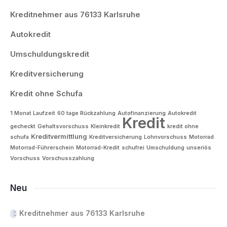
Kreditnehmer aus 76133 Karlsruhe
Autokredit
Umschuldungskredit
Kreditversicherung
Kredit ohne Schufa
1 Monat Laufzeit
60 tage Rückzahlung
Autofinanzierung
Autokredit
Kredit
gecheckt
Gehaltsvorschuss
Kleinkredit
kredit ohne
Kreditvermittlung
schufa
Kreditversicherung
Lohnvorschuss
Motorrad
Motorrad-Führerschein
Motorrad-Kredit
schufrei
Umschuldung
unseriös
Vorschuss
Vorschusszahlung
Neu
Kreditnehmer aus 76133 Karlsruhe