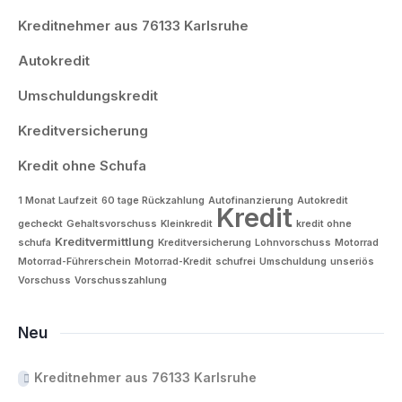
Kreditnehmer aus 76133 Karlsruhe
Autokredit
Umschuldungskredit
Kreditversicherung
Kredit ohne Schufa
1 Monat Laufzeit
60 tage Rückzahlung
Autofinanzierung
Autokredit
Kredit
gecheckt
Gehaltsvorschuss
Kleinkredit
kredit ohne
Kreditvermittlung
schufa
Kreditversicherung
Lohnvorschuss
Motorrad
Motorrad-Führerschein
Motorrad-Kredit
schufrei
Umschuldung
unseriös
Vorschuss
Vorschusszahlung
Neu
Kreditnehmer aus 76133 Karlsruhe