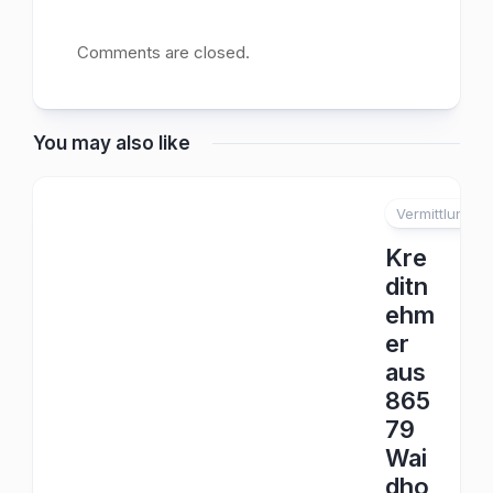
Comments are closed.
You may also like
Vermittlung
Kre
ditn
ehm
er
aus
865
79
Wai
dho