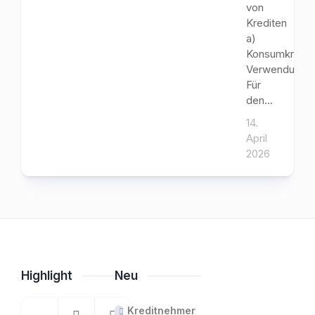
von
Krediten
a)
Konsumkredit
Verwendungs
Für
den...
14.
April
2026
Highlight
Neu
Kreditnehmer