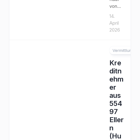
von...
14.
April
2026
Vermittlung
Kre
ditn
ehm
er
aus
554
97
Eller
n
(Hu