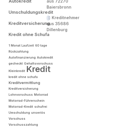
Autokredit
aus 72270
Baiersbronn
Umschuldungskredit
Kreditnehmer
Kreditversicherung
aus 35686
Dillenburg
Kredit ohne Schufa
1 Monat Laufzeit
60 tage
Rückzahlung
Autofinanzierung
Autokredit
gecheckt
Gehaltsvorschuss
Kredit
Kleinkredit
kredit ohne schufa
Kreditvermittlung
Kreditversicherung
Lohnvorschuss
Motorrad
Motorrad-Führerschein
Motorrad-Kredit
schufrei
Umschuldung
unseriös
Vorschuss
Vorschusszahlung