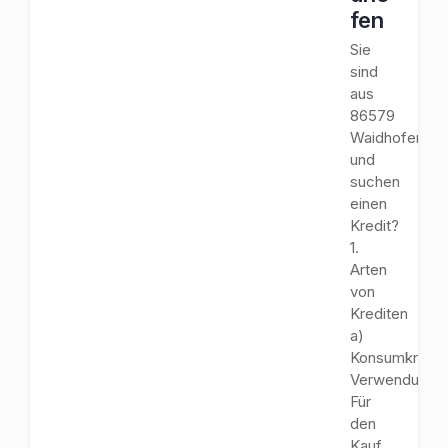
fen
Sie
sind
aus
86579
Waidhofen
und
suchen
einen
Kredit?
1.
Arten
von
Krediten
a)
Konsumkredit
Verwendungs
Für
den
Kauf