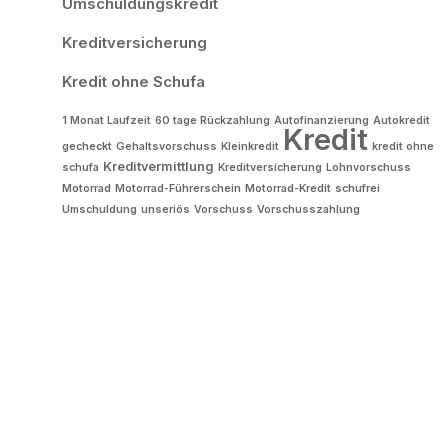
Umschuldungskredit
Kreditversicherung
Kredit ohne Schufa
1 Monat Laufzeit
60 tage Rückzahlung
Autofinanzierung
Autokredit
Kredit
gecheckt
Gehaltsvorschuss
Kleinkredit
kredit ohne
Kreditvermittlung
schufa
Kreditversicherung
Lohnvorschuss
Motorrad
Motorrad-Führerschein
Motorrad-Kredit
schufrei
Umschuldung
unseriös
Vorschuss
Vorschusszahlung