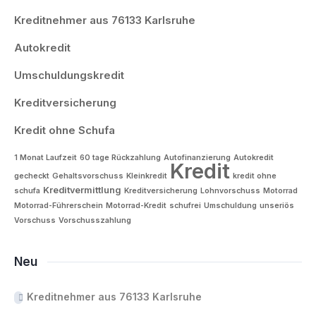
Kreditnehmer aus 76133 Karlsruhe
Autokredit
Umschuldungskredit
Kreditversicherung
Kredit ohne Schufa
1 Monat Laufzeit
60 tage Rückzahlung
Autofinanzierung
Autokredit
Kredit
gecheckt
Gehaltsvorschuss
Kleinkredit
kredit ohne
Kreditvermittlung
schufa
Kreditversicherung
Lohnvorschuss
Motorrad
Motorrad-Führerschein
Motorrad-Kredit
schufrei
Umschuldung
unseriös
Vorschuss
Vorschusszahlung
Neu
Kreditnehmer aus 76133 Karlsruhe