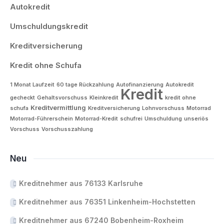
Autokredit
Umschuldungskredit
Kreditversicherung
Kredit ohne Schufa
1 Monat Laufzeit
60 tage Rückzahlung
Autofinanzierung
Autokredit
Kredit
gecheckt
Gehaltsvorschuss
Kleinkredit
kredit ohne
Kreditvermittlung
schufa
Kreditversicherung
Lohnvorschuss
Motorrad
Motorrad-Führerschein
Motorrad-Kredit
schufrei
Umschuldung
unseriös
Vorschuss
Vorschusszahlung
Neu
Kreditnehmer aus 76133 Karlsruhe
Kreditnehmer aus 76351 Linkenheim-Hochstetten
Kreditnehmer aus 67240 Bobenheim-Roxheim