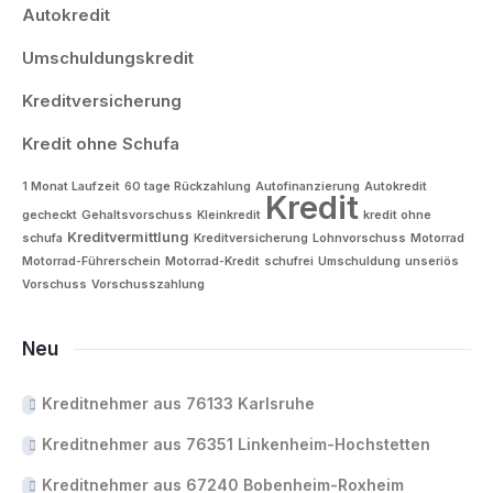
Autokredit
Umschuldungskredit
Kreditversicherung
Kredit ohne Schufa
1 Monat Laufzeit
60 tage Rückzahlung
Autofinanzierung
Autokredit
Kredit
gecheckt
Gehaltsvorschuss
Kleinkredit
kredit ohne
Kreditvermittlung
schufa
Kreditversicherung
Lohnvorschuss
Motorrad
Motorrad-Führerschein
Motorrad-Kredit
schufrei
Umschuldung
unseriös
Vorschuss
Vorschusszahlung
Neu
Kreditnehmer aus 76133 Karlsruhe
Kreditnehmer aus 76351 Linkenheim-Hochstetten
Kreditnehmer aus 67240 Bobenheim-Roxheim