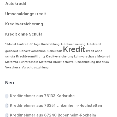
Autokredit
Umschuldungskredit
Kreditversicherung
Kredit ohne Schufa
1 Monat Laufzeit
60 tage Rückzahlung
Autofinanzierung
Autokredit
Kredit
gecheckt
Gehaltsvorschuss
Kleinkredit
kredit ohne
Kreditvermittlung
schufa
Kreditversicherung
Lohnvorschuss
Motorrad
Motorrad-Führerschein
Motorrad-Kredit
schufrei
Umschuldung
unseriös
Vorschuss
Vorschusszahlung
Neu
Kreditnehmer aus 76133 Karlsruhe
Kreditnehmer aus 76351 Linkenheim-Hochstetten
Kreditnehmer aus 67240 Bobenheim-Roxheim