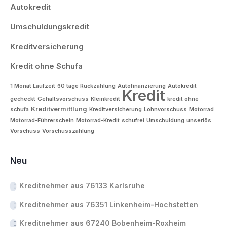
Autokredit
Umschuldungskredit
Kreditversicherung
Kredit ohne Schufa
1 Monat Laufzeit
60 tage Rückzahlung
Autofinanzierung
Autokredit
Kredit
gecheckt
Gehaltsvorschuss
Kleinkredit
kredit ohne
Kreditvermittlung
schufa
Kreditversicherung
Lohnvorschuss
Motorrad
Motorrad-Führerschein
Motorrad-Kredit
schufrei
Umschuldung
unseriös
Vorschuss
Vorschusszahlung
Neu
Kreditnehmer aus 76133 Karlsruhe
Kreditnehmer aus 76351 Linkenheim-Hochstetten
Kreditnehmer aus 67240 Bobenheim-Roxheim