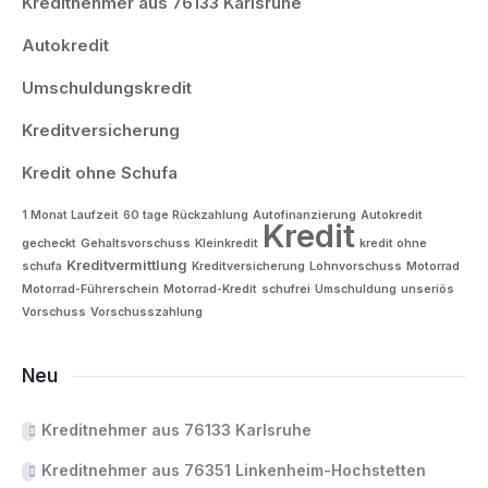
Kreditnehmer aus 76133 Karlsruhe
Autokredit
Umschuldungskredit
Kreditversicherung
Kredit ohne Schufa
1 Monat Laufzeit
60 tage Rückzahlung
Autofinanzierung
Autokredit
Kredit
gecheckt
Gehaltsvorschuss
Kleinkredit
kredit ohne
Kreditvermittlung
schufa
Kreditversicherung
Lohnvorschuss
Motorrad
Motorrad-Führerschein
Motorrad-Kredit
schufrei
Umschuldung
unseriös
Vorschuss
Vorschusszahlung
Neu
Kreditnehmer aus 76133 Karlsruhe
Kreditnehmer aus 76351 Linkenheim-Hochstetten