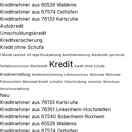
Kreditnehmer aus 65529 Waldems
Kreditnehmer aus 67574 Osthofen
Kreditnehmer aus 76133 Karlsruhe
Autokredit
Umschuldungskredit
Kreditversicherung
Kredit ohne Schufa
1 Monat Laufzeit
60 tage Rückzahlung
Autofinanzierung
Autokredit
gecheckt
Kredit
Gehaltsvorschuss
Kleinkredit
kredit ohne schufa
Kreditvermittlung
Kreditversicherung
Lohnvorschuss
Motorrad
Motorrad-
Führerschein
Motorrad-Kredit
schufrei
Umschuldung
unseriös
Vorschuss
Vorschusszahlung
Neu
Kreditnehmer aus 76133 Karlsruhe
Kreditnehmer aus 76351 Linkenheim-Hochstetten
Kreditnehmer aus 67240 Bobenheim-Roxheim
Kreditnehmer aus 65529 Waldems
Kreditnehmer aus 67574 Osthofen