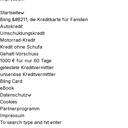
Expand
Startseite
Toggle
Menu
Bling &#8211; die Kreditkarte für Familien
Child
Autokredit
Menu
Umschuldungskredit
Motorrad-Kredit
Kredit ohne Schufa
Gehalt-Vorschuss
1000 € für nur 60 Tage
getestete Kreditvermittler
unseriöse Kreditvermittler
Bling Card
eBook
Datenschutz
Toggle
Cookies
Child
Partnerprogramm
Menu
Impressum