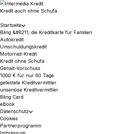
Skip
to
Kredit auch ohne Schufa
content
Expand
Startseite
Toggle
Menu
Bling &#8211; die Kreditkarte für Familien
Child
Autokredit
Menu
Umschuldungskredit
Motorrad-Kredit
Kredit ohne Schufa
Gehalt-Vorschuss
1000 € für nur 60 Tage
getestete Kreditvermittler
unseriöse Kreditvermittler
Bling Card
eBook
Datenschutz
Toggle
Cookies
Child
Partnerprogramm
Menu
Impressum