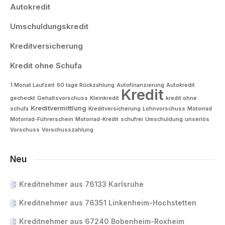
Autokredit
Umschuldungskredit
Kreditversicherung
Kredit ohne Schufa
1 Monat Laufzeit
60 tage Rückzahlung
Autofinanzierung
Autokredit
Kredit
gecheckt
Gehaltsvorschuss
Kleinkredit
kredit ohne
Kreditvermittlung
schufa
Kreditversicherung
Lohnvorschuss
Motorrad
Motorrad-Führerschein
Motorrad-Kredit
schufrei
Umschuldung
unseriös
Vorschuss
Vorschusszahlung
Neu
Kreditnehmer aus 76133 Karlsruhe
Kreditnehmer aus 76351 Linkenheim-Hochstetten
Kreditnehmer aus 67240 Bobenheim-Roxheim