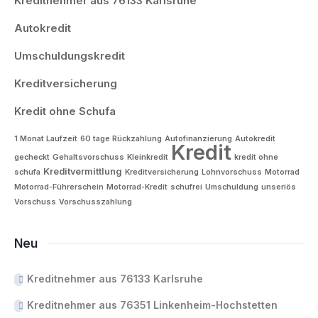
Kreditnehmer aus 76133 Karlsruhe
Autokredit
Umschuldungskredit
Kreditversicherung
Kredit ohne Schufa
1 Monat Laufzeit
60 tage Rückzahlung
Autofinanzierung
Autokredit
Kredit
gecheckt
Gehaltsvorschuss
Kleinkredit
kredit ohne
Kreditvermittlung
schufa
Kreditversicherung
Lohnvorschuss
Motorrad
Motorrad-Führerschein
Motorrad-Kredit
schufrei
Umschuldung
unseriös
Vorschuss
Vorschusszahlung
Neu
Kreditnehmer aus 76133 Karlsruhe
Kreditnehmer aus 76351 Linkenheim-Hochstetten