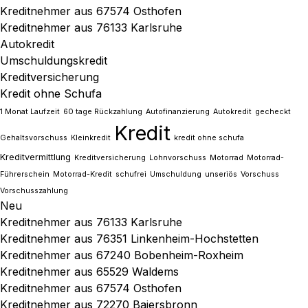
Kreditnehmer aus 67574 Osthofen
Kreditnehmer aus 76133 Karlsruhe
Autokredit
Umschuldungskredit
Kreditversicherung
Kredit ohne Schufa
1 Monat Laufzeit
60 tage Rückzahlung
Autofinanzierung
Autokredit
gecheckt
Kredit
Gehaltsvorschuss
Kleinkredit
kredit ohne schufa
Kreditvermittlung
Kreditversicherung
Lohnvorschuss
Motorrad
Motorrad-
Führerschein
Motorrad-Kredit
schufrei
Umschuldung
unseriös
Vorschuss
Vorschusszahlung
Neu
Kreditnehmer aus 76133 Karlsruhe
Kreditnehmer aus 76351 Linkenheim-Hochstetten
Kreditnehmer aus 67240 Bobenheim-Roxheim
Kreditnehmer aus 65529 Waldems
Kreditnehmer aus 67574 Osthofen
Kreditnehmer aus 72270 Baiersbronn