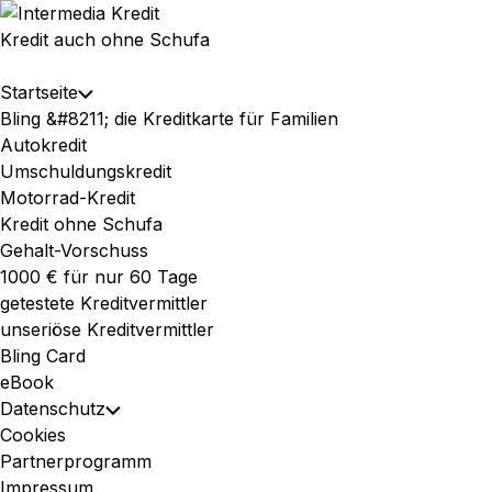
Skip
to
Kredit auch ohne Schufa
content
Expand
Startseite
Toggle
Menu
Bling &#8211; die Kreditkarte für Familien
Child
Autokredit
Menu
Umschuldungskredit
Motorrad-Kredit
Kredit ohne Schufa
Gehalt-Vorschuss
1000 € für nur 60 Tage
getestete Kreditvermittler
unseriöse Kreditvermittler
Bling Card
eBook
Datenschutz
Toggle
Cookies
Child
Partnerprogramm
Menu
Impressum