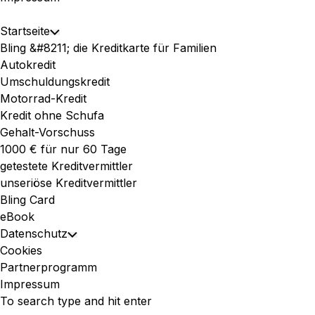
Expand
Startseite
Toggle
Menu
Bling &#8211; die Kreditkarte für Familien
Child
Autokredit
Menu
Umschuldungskredit
Motorrad-Kredit
Kredit ohne Schufa
Gehalt-Vorschuss
1000 € für nur 60 Tage
getestete Kreditvermittler
unseriöse Kreditvermittler
Bling Card
eBook
Datenschutz
Toggle
Cookies
Child
Partnerprogramm
Menu
Impressum