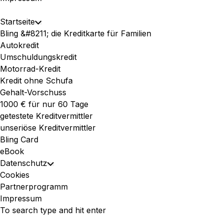
Expand
Startseite
Toggle
Menu
Bling &#8211; die Kreditkarte für Familien
Child
Autokredit
Menu
Umschuldungskredit
Motorrad-Kredit
Kredit ohne Schufa
Gehalt-Vorschuss
1000 € für nur 60 Tage
getestete Kreditvermittler
unseriöse Kreditvermittler
Bling Card
eBook
Datenschutz
Toggle
Cookies
Child
Partnerprogramm
Menu
Impressum