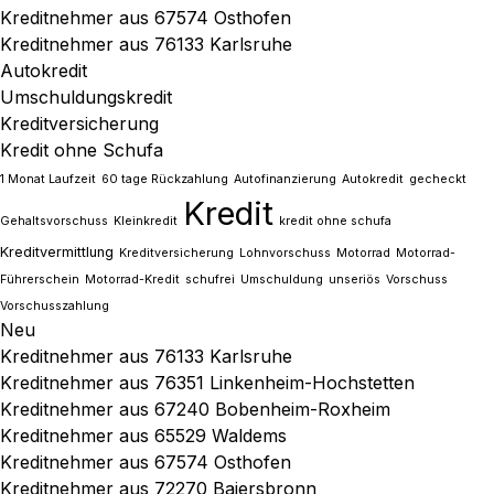
Kreditnehmer aus 67574 Osthofen
Kreditnehmer aus 76133 Karlsruhe
Autokredit
Umschuldungskredit
Kreditversicherung
Kredit ohne Schufa
1 Monat Laufzeit
60 tage Rückzahlung
Autofinanzierung
Autokredit
gecheckt
Kredit
Gehaltsvorschuss
Kleinkredit
kredit ohne schufa
Kreditvermittlung
Kreditversicherung
Lohnvorschuss
Motorrad
Motorrad-
Führerschein
Motorrad-Kredit
schufrei
Umschuldung
unseriös
Vorschuss
Vorschusszahlung
Neu
Kreditnehmer aus 76133 Karlsruhe
Kreditnehmer aus 76351 Linkenheim-Hochstetten
Kreditnehmer aus 67240 Bobenheim-Roxheim
Kreditnehmer aus 65529 Waldems
Kreditnehmer aus 67574 Osthofen
Kreditnehmer aus 72270 Baiersbronn