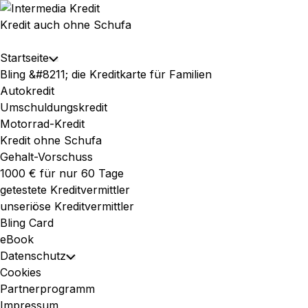
Skip
to
Kredit auch ohne Schufa
content
Expand
Startseite
Toggle
Menu
Bling &#8211; die Kreditkarte für Familien
Child
Autokredit
Menu
Umschuldungskredit
Motorrad-Kredit
Kredit ohne Schufa
Gehalt-Vorschuss
1000 € für nur 60 Tage
getestete Kreditvermittler
unseriöse Kreditvermittler
Bling Card
eBook
Datenschutz
Toggle
Cookies
Child
Partnerprogramm
Menu
Impressum