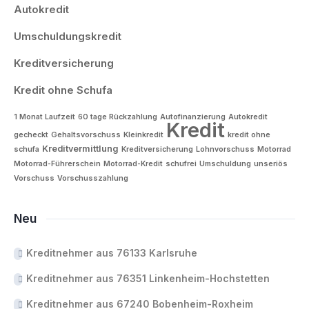
Autokredit
Umschuldungskredit
Kreditversicherung
Kredit ohne Schufa
1 Monat Laufzeit
60 tage Rückzahlung
Autofinanzierung
Autokredit
Kredit
gecheckt
Gehaltsvorschuss
Kleinkredit
kredit ohne
Kreditvermittlung
schufa
Kreditversicherung
Lohnvorschuss
Motorrad
Motorrad-Führerschein
Motorrad-Kredit
schufrei
Umschuldung
unseriös
Vorschuss
Vorschusszahlung
Neu
Kreditnehmer aus 76133 Karlsruhe
Kreditnehmer aus 76351 Linkenheim-Hochstetten
Kreditnehmer aus 67240 Bobenheim-Roxheim