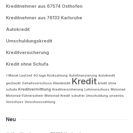
Kreditnehmer aus 67574 Osthofen
Kreditnehmer aus 76133 Karlsruhe
Autokredit
Umschuldungskredit
Kreditversicherung
Kredit ohne Schufa
1 Monat Laufzeit
60 tage Rückzahlung
Autofinanzierung
Autokredit
Kredit
gecheckt
Gehaltsvorschuss
Kleinkredit
kredit ohne
Kreditvermittlung
schufa
Kreditversicherung
Lohnvorschuss
Motorrad
Motorrad-Führerschein
Motorrad-Kredit
schufrei
Umschuldung
unseriös
Vorschuss
Vorschusszahlung
Neu