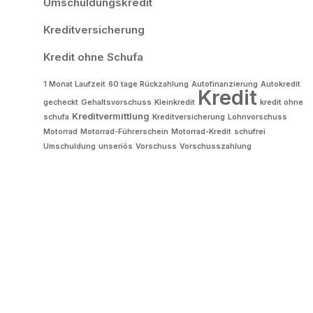
Umschuldungskredit
Kreditversicherung
Kredit ohne Schufa
1 Monat Laufzeit
60 tage Rückzahlung
Autofinanzierung
Autokredit
Kredit
gecheckt
Gehaltsvorschuss
Kleinkredit
kredit ohne
Kreditvermittlung
schufa
Kreditversicherung
Lohnvorschuss
Motorrad
Motorrad-Führerschein
Motorrad-Kredit
schufrei
Umschuldung
unseriös
Vorschuss
Vorschusszahlung