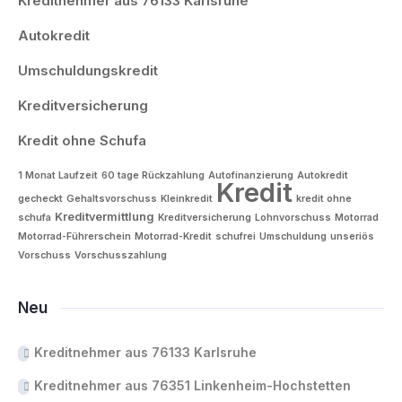
Kreditnehmer aus 76133 Karlsruhe
Autokredit
Umschuldungskredit
Kreditversicherung
Kredit ohne Schufa
1 Monat Laufzeit
60 tage Rückzahlung
Autofinanzierung
Autokredit
Kredit
gecheckt
Gehaltsvorschuss
Kleinkredit
kredit ohne
Kreditvermittlung
schufa
Kreditversicherung
Lohnvorschuss
Motorrad
Motorrad-Führerschein
Motorrad-Kredit
schufrei
Umschuldung
unseriös
Vorschuss
Vorschusszahlung
Neu
Kreditnehmer aus 76133 Karlsruhe
Kreditnehmer aus 76351 Linkenheim-Hochstetten