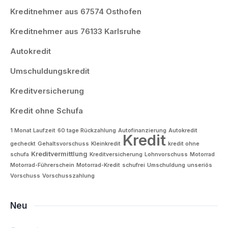
Kreditnehmer aus 67574 Osthofen
Kreditnehmer aus 76133 Karlsruhe
Autokredit
Umschuldungskredit
Kreditversicherung
Kredit ohne Schufa
1 Monat Laufzeit
60 tage Rückzahlung
Autofinanzierung
Autokredit
Kredit
gecheckt
Gehaltsvorschuss
Kleinkredit
kredit ohne
Kreditvermittlung
schufa
Kreditversicherung
Lohnvorschuss
Motorrad
Motorrad-Führerschein
Motorrad-Kredit
schufrei
Umschuldung
unseriös
Vorschuss
Vorschusszahlung
Neu