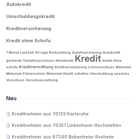
Autokredit
Umschuldungskredit
Kreditversicherung
Kredit ohne Schufa
1 Monat Laufzeit
60 tage Rückzahlung
Autofinanzierung
Autokredit
Kredit
gecheckt
Gehaltsvorschuss
Kleinkredit
kredit ohne
Kreditvermittlung
schufa
Kreditversicherung
Lohnvorschuss
Motorrad
Motorrad-Führerschein
Motorrad-Kredit
schufrei
Umschuldung
unseriös
Vorschuss
Vorschusszahlung
Neu
Kreditnehmer aus 76133 Karlsruhe
Kreditnehmer aus 76351 Linkenheim-Hochstetten
Kreditnehmer aus 67240 Bobenheim-Roxheim