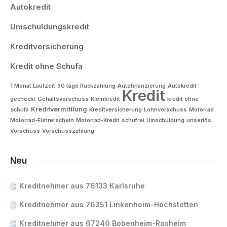
Autokredit
Umschuldungskredit
Kreditversicherung
Kredit ohne Schufa
1 Monat Laufzeit
60 tage Rückzahlung
Autofinanzierung
Autokredit
Kredit
gecheckt
Gehaltsvorschuss
Kleinkredit
kredit ohne
Kreditvermittlung
schufa
Kreditversicherung
Lohnvorschuss
Motorrad
Motorrad-Führerschein
Motorrad-Kredit
schufrei
Umschuldung
unseriös
Vorschuss
Vorschusszahlung
Neu
Kreditnehmer aus 76133 Karlsruhe
Kreditnehmer aus 76351 Linkenheim-Hochstetten
Kreditnehmer aus 67240 Bobenheim-Roxheim