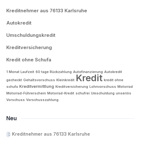
Kreditnehmer aus 76133 Karlsruhe
Autokredit
Umschuldungskredit
Kreditversicherung
Kredit ohne Schufa
1 Monat Laufzeit
60 tage Rückzahlung
Autofinanzierung
Autokredit
Kredit
gecheckt
Gehaltsvorschuss
Kleinkredit
kredit ohne
Kreditvermittlung
schufa
Kreditversicherung
Lohnvorschuss
Motorrad
Motorrad-Führerschein
Motorrad-Kredit
schufrei
Umschuldung
unseriös
Vorschuss
Vorschusszahlung
Neu
Kreditnehmer aus 76133 Karlsruhe