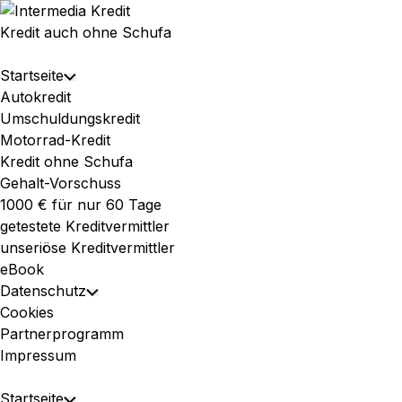
Skip
to
Kredit auch ohne Schufa
content
Expand
Startseite
Toggle
Menu
Autokredit
Child
Umschuldungskredit
Menu
Motorrad-Kredit
Kredit ohne Schufa
Gehalt-Vorschuss
1000 € für nur 60 Tage
getestete Kreditvermittler
unseriöse Kreditvermittler
eBook
Datenschutz
Toggle
Cookies
Child
Partnerprogramm
Menu
Impressum
Expand
Startseite