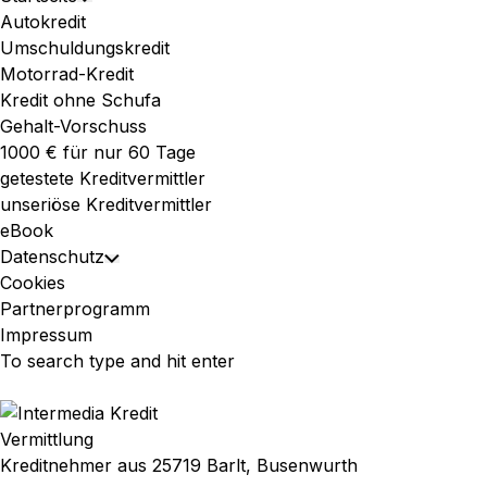
Toggle
Menu
Autokredit
Child
Umschuldungskredit
Menu
Motorrad-Kredit
Kredit ohne Schufa
Gehalt-Vorschuss
1000 € für nur 60 Tage
getestete Kreditvermittler
unseriöse Kreditvermittler
eBook
Datenschutz
Toggle
Cookies
Child
Partnerprogramm
Menu
Impressum
Vermittlung
Kreditnehmer aus 25719 Barlt, Busenwurth