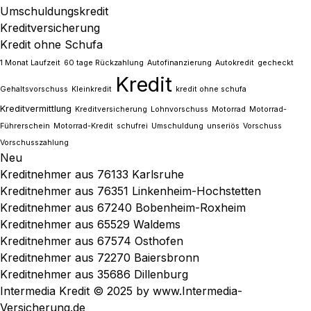
Umschuldungskredit
Kreditversicherung
Kredit ohne Schufa
1 Monat Laufzeit
60 tage Rückzahlung
Autofinanzierung
Autokredit
gecheckt
Kredit
Gehaltsvorschuss
Kleinkredit
kredit ohne schufa
Kreditvermittlung
Kreditversicherung
Lohnvorschuss
Motorrad
Motorrad-
Führerschein
Motorrad-Kredit
schufrei
Umschuldung
unseriös
Vorschuss
Vorschusszahlung
Neu
Kreditnehmer aus 76133 Karlsruhe
Kreditnehmer aus 76351 Linkenheim-Hochstetten
Kreditnehmer aus 67240 Bobenheim-Roxheim
Kreditnehmer aus 65529 Waldems
Kreditnehmer aus 67574 Osthofen
Kreditnehmer aus 72270 Baiersbronn
Kreditnehmer aus 35686 Dillenburg
Intermedia Kredit © 2025 by www.Intermedia-
Versicherung.de