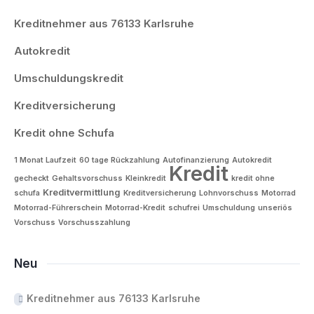
Kreditnehmer aus 76133 Karlsruhe
Autokredit
Umschuldungskredit
Kreditversicherung
Kredit ohne Schufa
1 Monat Laufzeit
60 tage Rückzahlung
Autofinanzierung
Autokredit
Kredit
gecheckt
Gehaltsvorschuss
Kleinkredit
kredit ohne
Kreditvermittlung
schufa
Kreditversicherung
Lohnvorschuss
Motorrad
Motorrad-Führerschein
Motorrad-Kredit
schufrei
Umschuldung
unseriös
Vorschuss
Vorschusszahlung
Neu
Kreditnehmer aus 76133 Karlsruhe