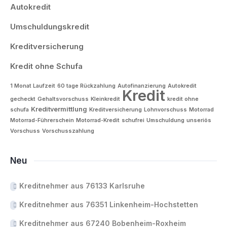
Autokredit
Umschuldungskredit
Kreditversicherung
Kredit ohne Schufa
1 Monat Laufzeit
60 tage Rückzahlung
Autofinanzierung
Autokredit
Kredit
gecheckt
Gehaltsvorschuss
Kleinkredit
kredit ohne
Kreditvermittlung
schufa
Kreditversicherung
Lohnvorschuss
Motorrad
Motorrad-Führerschein
Motorrad-Kredit
schufrei
Umschuldung
unseriös
Vorschuss
Vorschusszahlung
Neu
Kreditnehmer aus 76133 Karlsruhe
Kreditnehmer aus 76351 Linkenheim-Hochstetten
Kreditnehmer aus 67240 Bobenheim-Roxheim