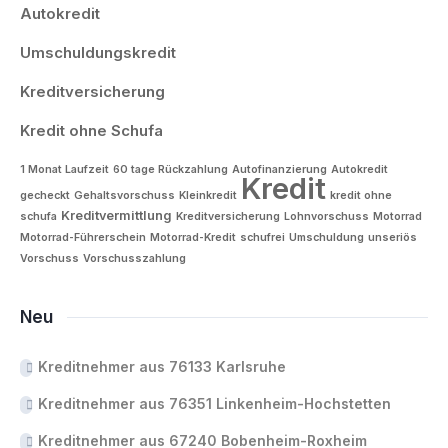
Autokredit
Umschuldungskredit
Kreditversicherung
Kredit ohne Schufa
1 Monat Laufzeit
60 tage Rückzahlung
Autofinanzierung
Autokredit
Kredit
gecheckt
Gehaltsvorschuss
Kleinkredit
kredit ohne
Kreditvermittlung
schufa
Kreditversicherung
Lohnvorschuss
Motorrad
Motorrad-Führerschein
Motorrad-Kredit
schufrei
Umschuldung
unseriös
Vorschuss
Vorschusszahlung
Neu
Kreditnehmer aus 76133 Karlsruhe
Kreditnehmer aus 76351 Linkenheim-Hochstetten
Kreditnehmer aus 67240 Bobenheim-Roxheim