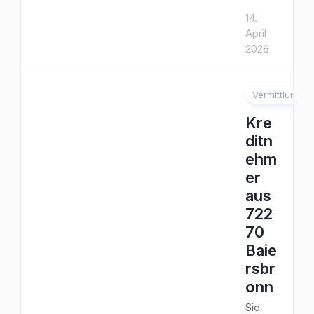
14.
April
2026
Vermittlung
Kre
ditn
ehm
er
aus
722
70
Baie
rsbr
onn
Sie