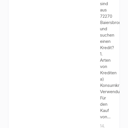
sind
aus
72270
Baiersbronn
und
suchen
einen
Kredit?
1.
Arten
von
Krediten
a)
Konsumkredit
Verwendungs
Für
den
Kauf
von...
14.