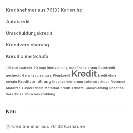
Kreditnehmer aus 76133 Karlsruhe
Autokredit
Umschuldungskredit
Kreditversicherung
Kredit ohne Schufa
1 Monat Laufzeit
60 tage Rückzahlung
Autofinanzierung
Autokredit
Kredit
gecheckt
Gehaltsvorschuss
Kleinkredit
kredit ohne
Kreditvermittlung
schufa
Kreditversicherung
Lohnvorschuss
Motorrad
Motorrad-Führerschein
Motorrad-Kredit
schufrei
Umschuldung
unseriös
Vorschuss
Vorschusszahlung
Neu
Kreditnehmer aus 76133 Karlsruhe