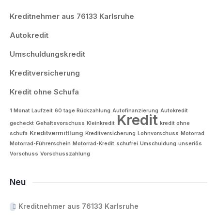
Kreditnehmer aus 76133 Karlsruhe
Autokredit
Umschuldungskredit
Kreditversicherung
Kredit ohne Schufa
1 Monat Laufzeit
60 tage Rückzahlung
Autofinanzierung
Autokredit
Kredit
gecheckt
Gehaltsvorschuss
Kleinkredit
kredit ohne
Kreditvermittlung
schufa
Kreditversicherung
Lohnvorschuss
Motorrad
Motorrad-Führerschein
Motorrad-Kredit
schufrei
Umschuldung
unseriös
Vorschuss
Vorschusszahlung
Neu
Kreditnehmer aus 76133 Karlsruhe