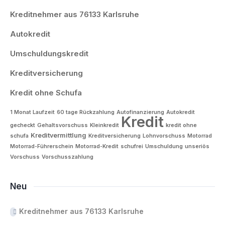
Kreditnehmer aus 76133 Karlsruhe
Autokredit
Umschuldungskredit
Kreditversicherung
Kredit ohne Schufa
1 Monat Laufzeit
60 tage Rückzahlung
Autofinanzierung
Autokredit
Kredit
gecheckt
Gehaltsvorschuss
Kleinkredit
kredit ohne
Kreditvermittlung
schufa
Kreditversicherung
Lohnvorschuss
Motorrad
Motorrad-Führerschein
Motorrad-Kredit
schufrei
Umschuldung
unseriös
Vorschuss
Vorschusszahlung
Neu
Kreditnehmer aus 76133 Karlsruhe