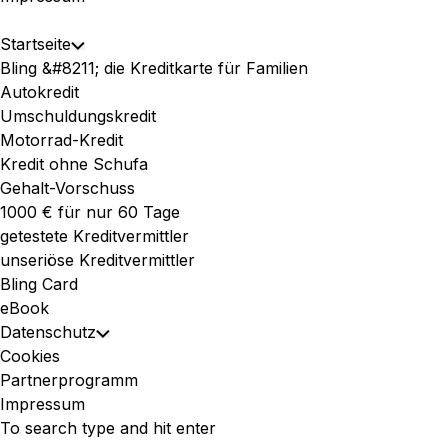
Expand
Startseite
Toggle
Menu
Bling &#8211; die Kreditkarte für Familien
Child
Autokredit
Menu
Umschuldungskredit
Motorrad-Kredit
Kredit ohne Schufa
Gehalt-Vorschuss
1000 € für nur 60 Tage
getestete Kreditvermittler
unseriöse Kreditvermittler
Bling Card
eBook
Datenschutz
Toggle
Cookies
Child
Partnerprogramm
Menu
Impressum