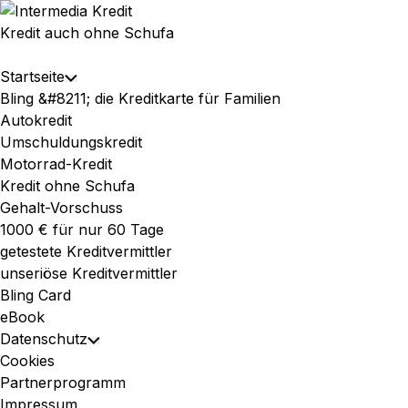
Skip
to
Kredit auch ohne Schufa
content
Expand
Startseite
Toggle
Menu
Bling &#8211; die Kreditkarte für Familien
Child
Autokredit
Menu
Umschuldungskredit
Motorrad-Kredit
Kredit ohne Schufa
Gehalt-Vorschuss
1000 € für nur 60 Tage
getestete Kreditvermittler
unseriöse Kreditvermittler
Bling Card
eBook
Datenschutz
Toggle
Cookies
Child
Partnerprogramm
Menu
Impressum