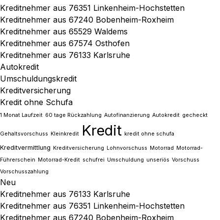
Kreditnehmer aus 76351 Linkenheim-Hochstetten
Kreditnehmer aus 67240 Bobenheim-Roxheim
Kreditnehmer aus 65529 Waldems
Kreditnehmer aus 67574 Osthofen
Kreditnehmer aus 76133 Karlsruhe
Autokredit
Umschuldungskredit
Kreditversicherung
Kredit ohne Schufa
1 Monat Laufzeit
60 tage Rückzahlung
Autofinanzierung
Autokredit
gecheckt
Kredit
Gehaltsvorschuss
Kleinkredit
kredit ohne schufa
Kreditvermittlung
Kreditversicherung
Lohnvorschuss
Motorrad
Motorrad-
Führerschein
Motorrad-Kredit
schufrei
Umschuldung
unseriös
Vorschuss
Vorschusszahlung
Neu
Kreditnehmer aus 76133 Karlsruhe
Kreditnehmer aus 76351 Linkenheim-Hochstetten
Kreditnehmer aus 67240 Bobenheim-Roxheim