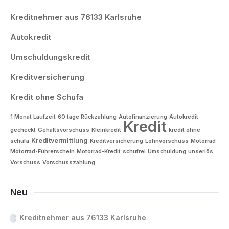
Kreditnehmer aus 76133 Karlsruhe
Autokredit
Umschuldungskredit
Kreditversicherung
Kredit ohne Schufa
1 Monat Laufzeit
60 tage Rückzahlung
Autofinanzierung
Autokredit
Kredit
gecheckt
Gehaltsvorschuss
Kleinkredit
kredit ohne
Kreditvermittlung
schufa
Kreditversicherung
Lohnvorschuss
Motorrad
Motorrad-Führerschein
Motorrad-Kredit
schufrei
Umschuldung
unseriös
Vorschuss
Vorschusszahlung
Neu
Kreditnehmer aus 76133 Karlsruhe