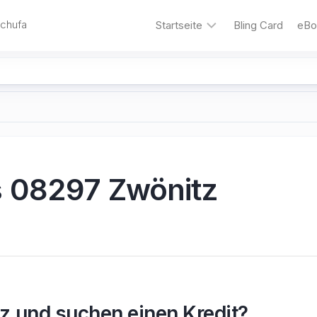
Schufa
Startseite
Bling Card
eBo
Bling
&#8211;
die
Kreditkarte
für
Familien
Autokredit
s 08297 Zwönitz
Umschuldungskredit
Motorrad-
Kredit
Kredit
ohne
Schufa
z und suchen einen Kredit?