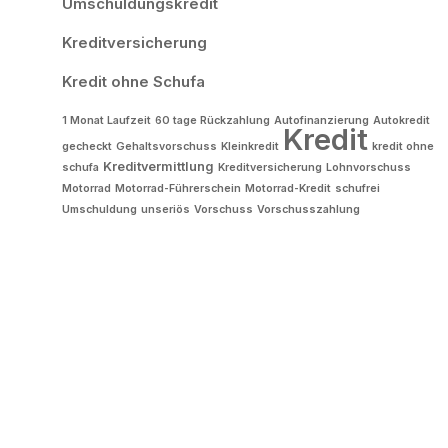
Umschuldungskredit
Kreditversicherung
Kredit ohne Schufa
1 Monat Laufzeit
60 tage Rückzahlung
Autofinanzierung
Autokredit
Kredit
gecheckt
Gehaltsvorschuss
Kleinkredit
kredit ohne
Kreditvermittlung
schufa
Kreditversicherung
Lohnvorschuss
Motorrad
Motorrad-Führerschein
Motorrad-Kredit
schufrei
Umschuldung
unseriös
Vorschuss
Vorschusszahlung