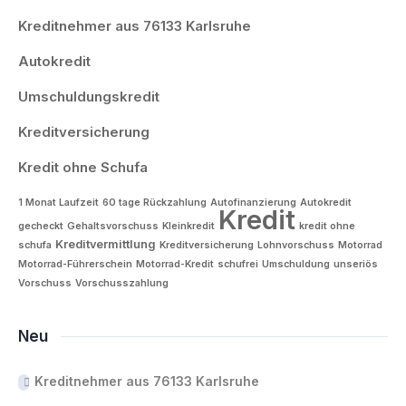
Kreditnehmer aus 76133 Karlsruhe
Autokredit
Umschuldungskredit
Kreditversicherung
Kredit ohne Schufa
1 Monat Laufzeit
60 tage Rückzahlung
Autofinanzierung
Autokredit
Kredit
gecheckt
Gehaltsvorschuss
Kleinkredit
kredit ohne
Kreditvermittlung
schufa
Kreditversicherung
Lohnvorschuss
Motorrad
Motorrad-Führerschein
Motorrad-Kredit
schufrei
Umschuldung
unseriös
Vorschuss
Vorschusszahlung
Neu
Kreditnehmer aus 76133 Karlsruhe