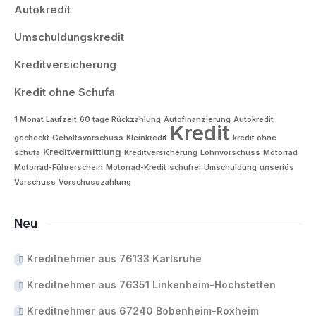
Autokredit
Umschuldungskredit
Kreditversicherung
Kredit ohne Schufa
1 Monat Laufzeit
60 tage Rückzahlung
Autofinanzierung
Autokredit
Kredit
gecheckt
Gehaltsvorschuss
Kleinkredit
kredit ohne
Kreditvermittlung
schufa
Kreditversicherung
Lohnvorschuss
Motorrad
Motorrad-Führerschein
Motorrad-Kredit
schufrei
Umschuldung
unseriös
Vorschuss
Vorschusszahlung
Neu
Kreditnehmer aus 76133 Karlsruhe
Kreditnehmer aus 76351 Linkenheim-Hochstetten
Kreditnehmer aus 67240 Bobenheim-Roxheim