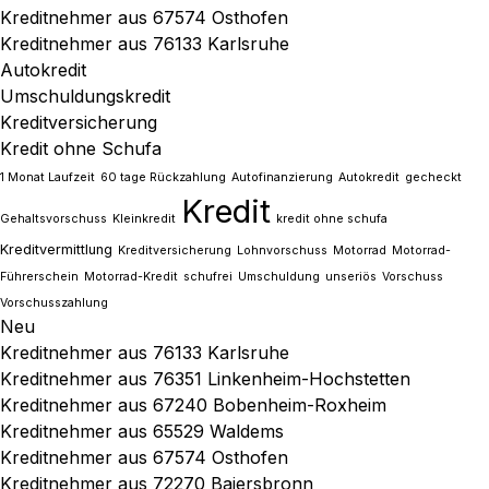
Kreditnehmer aus 67574 Osthofen
Kreditnehmer aus 76133 Karlsruhe
Autokredit
Umschuldungskredit
Kreditversicherung
Kredit ohne Schufa
1 Monat Laufzeit
60 tage Rückzahlung
Autofinanzierung
Autokredit
gecheckt
Kredit
Gehaltsvorschuss
Kleinkredit
kredit ohne schufa
Kreditvermittlung
Kreditversicherung
Lohnvorschuss
Motorrad
Motorrad-
Führerschein
Motorrad-Kredit
schufrei
Umschuldung
unseriös
Vorschuss
Vorschusszahlung
Neu
Kreditnehmer aus 76133 Karlsruhe
Kreditnehmer aus 76351 Linkenheim-Hochstetten
Kreditnehmer aus 67240 Bobenheim-Roxheim
Kreditnehmer aus 65529 Waldems
Kreditnehmer aus 67574 Osthofen
Kreditnehmer aus 72270 Baiersbronn