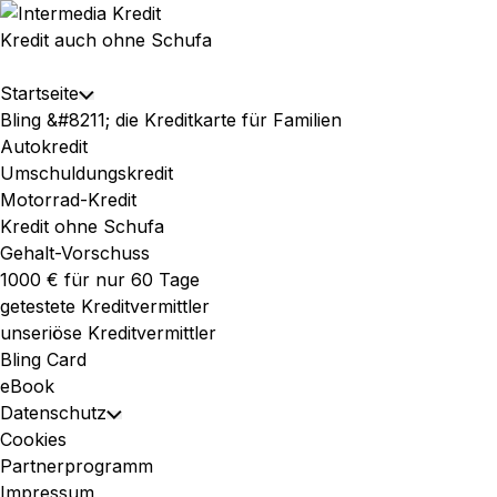
Skip
to
Kredit auch ohne Schufa
content
Expand
Startseite
Toggle
Menu
Bling &#8211; die Kreditkarte für Familien
Child
Autokredit
Menu
Umschuldungskredit
Motorrad-Kredit
Kredit ohne Schufa
Gehalt-Vorschuss
1000 € für nur 60 Tage
getestete Kreditvermittler
unseriöse Kreditvermittler
Bling Card
eBook
Datenschutz
Toggle
Cookies
Child
Partnerprogramm
Menu
Impressum