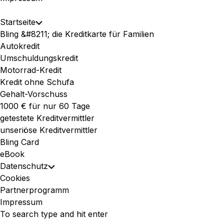
Expand
Startseite
Toggle
Menu
Bling &#8211; die Kreditkarte für Familien
Child
Autokredit
Menu
Umschuldungskredit
Motorrad-Kredit
Kredit ohne Schufa
Gehalt-Vorschuss
1000 € für nur 60 Tage
getestete Kreditvermittler
unseriöse Kreditvermittler
Bling Card
eBook
Datenschutz
Toggle
Cookies
Child
Partnerprogramm
Menu
Impressum