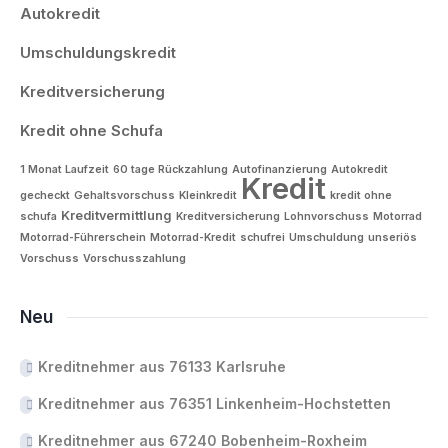
Autokredit
Umschuldungskredit
Kreditversicherung
Kredit ohne Schufa
1 Monat Laufzeit
60 tage Rückzahlung
Autofinanzierung
Autokredit
Kredit
gecheckt
Gehaltsvorschuss
Kleinkredit
kredit ohne
Kreditvermittlung
schufa
Kreditversicherung
Lohnvorschuss
Motorrad
Motorrad-Führerschein
Motorrad-Kredit
schufrei
Umschuldung
unseriös
Vorschuss
Vorschusszahlung
Neu
Kreditnehmer aus 76133 Karlsruhe
Kreditnehmer aus 76351 Linkenheim-Hochstetten
Kreditnehmer aus 67240 Bobenheim-Roxheim