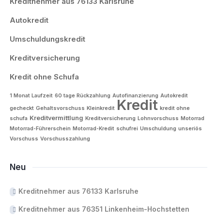
Kreditnehmer aus 76133 Karlsruhe
Autokredit
Umschuldungskredit
Kreditversicherung
Kredit ohne Schufa
1 Monat Laufzeit
60 tage Rückzahlung
Autofinanzierung
Autokredit
Kredit
gecheckt
Gehaltsvorschuss
Kleinkredit
kredit ohne
Kreditvermittlung
schufa
Kreditversicherung
Lohnvorschuss
Motorrad
Motorrad-Führerschein
Motorrad-Kredit
schufrei
Umschuldung
unseriös
Vorschuss
Vorschusszahlung
Neu
Kreditnehmer aus 76133 Karlsruhe
Kreditnehmer aus 76351 Linkenheim-Hochstetten